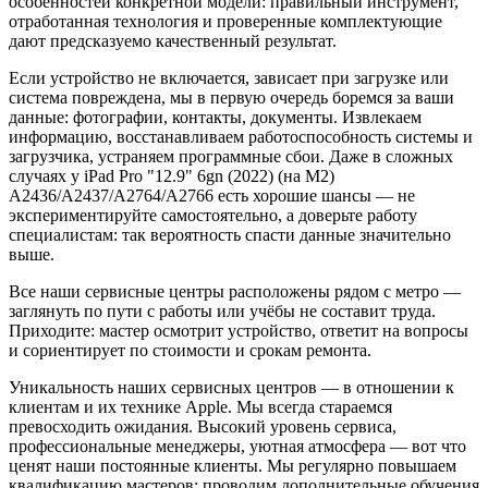
особенностей конкретной модели: правильный инструмент,
отработанная технология и проверенные комплектующие
дают предсказуемо качественный результат.
Если устройство не включается, зависает при загрузке или
система повреждена, мы в первую очередь боремся за ваши
данные: фотографии, контакты, документы. Извлекаем
информацию, восстанавливаем работоспособность системы и
загрузчика, устраняем программные сбои. Даже в сложных
случаях у iPad Pro "12.9" 6gn (2022) (на M2)
A2436/A2437/A2764/A2766 есть хорошие шансы — не
экспериментируйте самостоятельно, а доверьте работу
специалистам: так вероятность спасти данные значительно
выше.
Все наши сервисные центры расположены рядом с метро —
заглянуть по пути с работы или учёбы не составит труда.
Приходите: мастер осмотрит устройство, ответит на вопросы
и сориентирует по стоимости и срокам ремонта.
Уникальность наших сервисных центров — в отношении к
клиентам и их технике Apple. Мы всегда стараемся
превосходить ожидания. Высокий уровень сервиса,
профессиональные менеджеры, уютная атмосфера — вот что
ценят наши постоянные клиенты. Мы регулярно повышаем
квалификацию мастеров: проводим дополнительные обучения