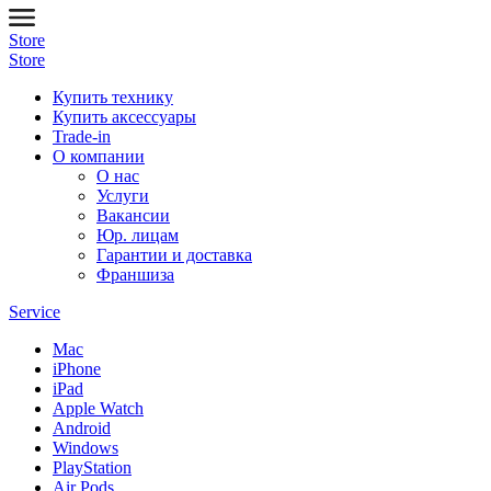
Store
Store
Купить технику
Купить аксессуары
Trade-in
О компании
О нас
Услуги
Вакансии
Юр. лицам
Гарантии и доставка
Франшиза
Service
Mac
iPhone
iPad
Apple Watch
Android
Windows
PlayStation
Air Pods