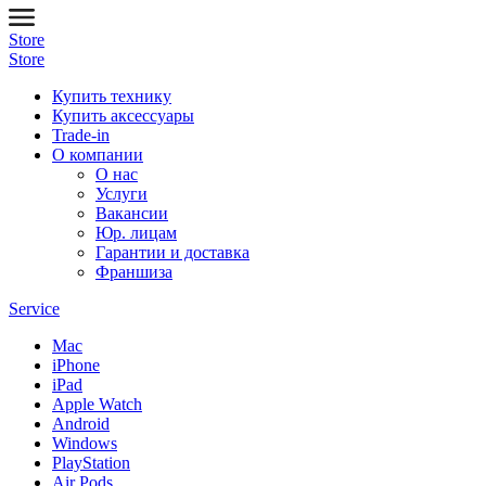
Store
Store
Купить технику
Купить аксессуары
Trade-in
О компании
О нас
Услуги
Вакансии
Юр. лицам
Гарантии и доставка
Франшиза
Service
Mac
iPhone
iPad
Apple Watch
Android
Windows
PlayStation
Air Pods