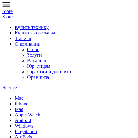
Store
Store
Купить технику
Купить аксессуары
Trade-in
О компании
О нас
Услуги
Вакансии
Юр. лицам
Гарантии и доставка
Франшиза
Service
Mac
iPhone
iPad
Apple Watch
Android
Windows
PlayStation
Air Pods