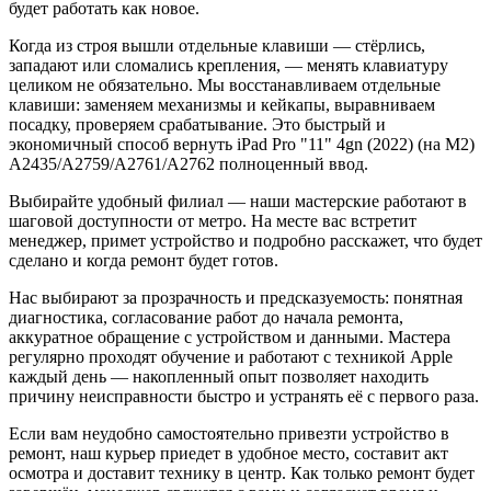
будет работать как новое.
Когда из строя вышли отдельные клавиши — стёрлись,
западают или сломались крепления, — менять клавиатуру
целиком не обязательно. Мы восстанавливаем отдельные
клавиши: заменяем механизмы и кейкапы, выравниваем
посадку, проверяем срабатывание. Это быстрый и
экономичный способ вернуть iPad Pro "11" 4gn (2022) (на М2)
A2435/A2759/A2761/A2762 полноценный ввод.
Выбирайте удобный филиал — наши мастерские работают в
шаговой доступности от метро. На месте вас встретит
менеджер, примет устройство и подробно расскажет, что будет
сделано и когда ремонт будет готов.
Нас выбирают за прозрачность и предсказуемость: понятная
диагностика, согласование работ до начала ремонта,
аккуратное обращение с устройством и данными. Мастера
регулярно проходят обучение и работают с техникой Apple
каждый день — накопленный опыт позволяет находить
причину неисправности быстро и устранять её с первого раза.
Если вам неудобно самостоятельно привезти устройство в
ремонт, наш курьер приедет в удобное место, составит акт
осмотра и доставит технику в центр. Как только ремонт будет