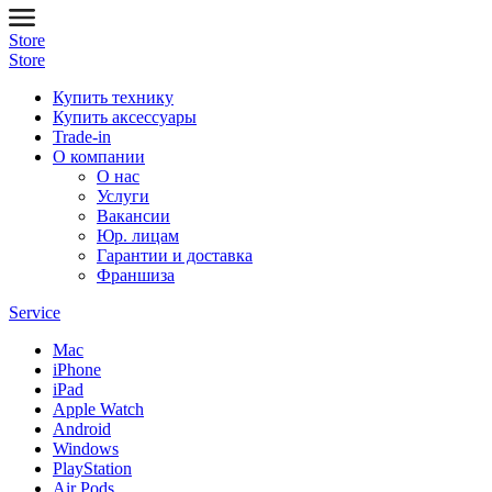
Store
Store
Купить технику
Купить аксессуары
Trade-in
О компании
О нас
Услуги
Вакансии
Юр. лицам
Гарантии и доставка
Франшиза
Service
Mac
iPhone
iPad
Apple Watch
Android
Windows
PlayStation
Air Pods