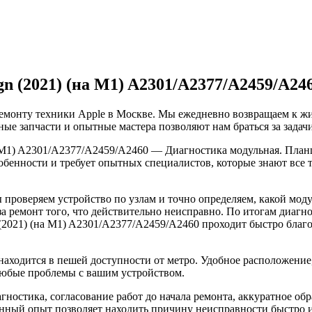
gn (2021) (на М1) A2301/A2377/A2459/A24
емонту техники Apple в Москве. Мы ежедневно возвращаем к жиз
ые запчасти и опытные мастера позволяют нам браться за задач
(на М1) A2301/A2377/A2459/A2460 — Диагностика модульная. Пла
собенности и требует опытных специалистов, которые знают все
проверяем устройство по узлам и точно определяем, какой моду
за ремонт того, что действительно неисправно. По итогам диагн
gn (2021) (на М1) A2301/A2377/A2459/A2460 проходит быстро бл
ходится в пешей доступности от метро. Удобное расположение,
любые проблемы с вашим устройством.
агностика, согласование работ до начала ремонта, аккуратное о
ный опыт позволяет находить причину неисправности быстро и у