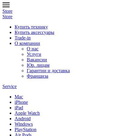
Store
Store
Купить технику
Купить аксессуары
Trade-in
О компании
О нас
Услуги
Вакансии
Юр. лицам
Гарантии и доставка
Франшиза
Service
Mac
iPhone
iPad
Apple Watch
Android
Windows
PlayStation
Air Pods