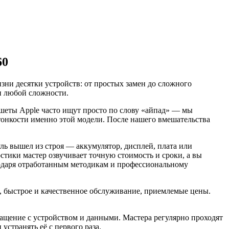
60
ни десятки устройств: от простых замен до сложного
и любой сложности.
ншеты Apple часто ищут просто по слову «айпад» — мы
 тонкости именно этой модели. После нашего вмешательства
ль вышел из строя — аккумулятор, дисплей, плата или
остики мастер озвучивает точную стоимость и сроки, а вы
агодаря отработанным методикам и профессиональному
 быстрое и качественное обслуживание, приемлемые цены.
бращение с устройством и данными. Мастера регулярно проходят
странять её с первого раза.