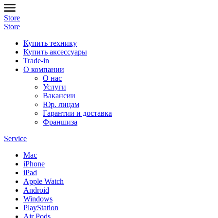
Store
Store
Купить технику
Купить аксессуары
Trade-in
О компании
О нас
Услуги
Вакансии
Юр. лицам
Гарантии и доставка
Франшиза
Service
Mac
iPhone
iPad
Apple Watch
Android
Windows
PlayStation
Air Pods