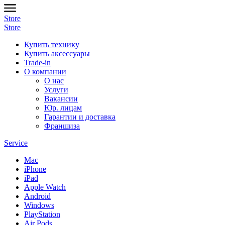
Store
Store
Купить технику
Купить аксессуары
Trade-in
О компании
О нас
Услуги
Вакансии
Юр. лицам
Гарантии и доставка
Франшиза
Service
Mac
iPhone
iPad
Apple Watch
Android
Windows
PlayStation
Air Pods