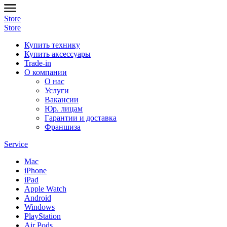
Store
Store
Купить технику
Купить аксессуары
Trade-in
О компании
О нас
Услуги
Вакансии
Юр. лицам
Гарантии и доставка
Франшиза
Service
Mac
iPhone
iPad
Apple Watch
Android
Windows
PlayStation
Air Pods