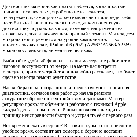
Диагностика материнской платы требуется, когда простые
причины исключены: устройство не включается,
перегревается, самопроизвольно выключается или ведёт себя
нестабильно. Наши инженеры проводят компонентную
диагностику под микроскопом, измеряют напряжения на
ключевых цепях и находят неисправный элемент. Мы владеем
микропайкой и ремонтом на уровне компонентов — во
многих случаях плату iPad mini 6 (2021) A2567/ A2568/A2569
можно восстановить, не меняя её целиком.
Выбирайте удобный филиал — наши мастерские работают в
шаговой доступности от метро. На месте вас встретит
менеджер, примет устройство и подробно расскажет, что будет
сделано и когда ремонт будет готов.
Нас выбирают за прозрачность и предсказуемость: понятная
диагностика, согласование работ до начала ремонта,
аккуратное обращение с устройством и данными. Мастера
регулярно проходят обучение и работают с техникой Apple
каждый день — накопленный опыт позволяет находить
причину неисправности быстро и устранять её с первого раза.
Нет времени ехать в сервис? Вызовите курьера: он приедет в
удобное время, составит акт осмотра и бережно доставит
устройство в мастерскую. О готовности ремонта вам сообщит