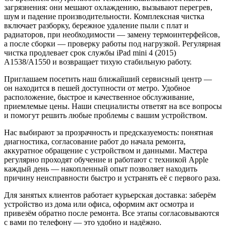
загрязнения: они мешают охлаждению, вызывают перегрев,
шум и падение производительности. Комплексная чистка
включает разборку, бережное удаление пыли с плат и
радиаторов, при необходимости — замену термоинтерфейсов,
а после сборки — проверку работы под нагрузкой. Регулярная
чистка продлевает срок службы iPad mini 4 (2015)
A1538/A1550 и возвращает тихую стабильную работу.
Приглашаем посетить наш ближайший сервисный центр —
он находится в пешей доступности от метро. Удобное
расположение, быстрое и качественное обслуживание,
приемлемые цены. Наши специалисты ответят на все вопросы
и помогут решить любые проблемы с вашим устройством.
Нас выбирают за прозрачность и предсказуемость: понятная
диагностика, согласование работ до начала ремонта,
аккуратное обращение с устройством и данными. Мастера
регулярно проходят обучение и работают с техникой Apple
каждый день — накопленный опыт позволяет находить
причину неисправности быстро и устранять её с первого раза.
Для занятых клиентов работает курьерская доставка: заберём
устройство из дома или офиса, оформим акт осмотра и
привезём обратно после ремонта. Все этапы согласовываются
с вами по телефону — это удобно и надёжно.