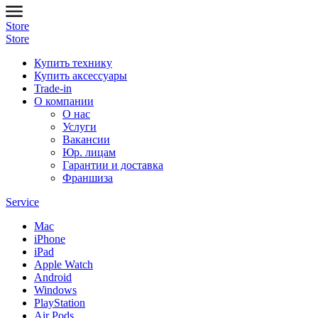
Store
Store
Купить технику
Купить аксессуары
Trade-in
О компании
О нас
Услуги
Вакансии
Юр. лицам
Гарантии и доставка
Франшиза
Service
Mac
iPhone
iPad
Apple Watch
Android
Windows
PlayStation
Air Pods