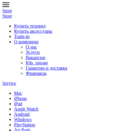
Store
Store
Купить технику
Купить аксессуары
Trade-in
О компании
О нас
Услуги
Вакансии
Юр. лицам
Гарантии и доставка
Франшиза
Service
Mac
iPhone
iPad
Apple Watch
Android
Windows
PlayStation
Air Pods