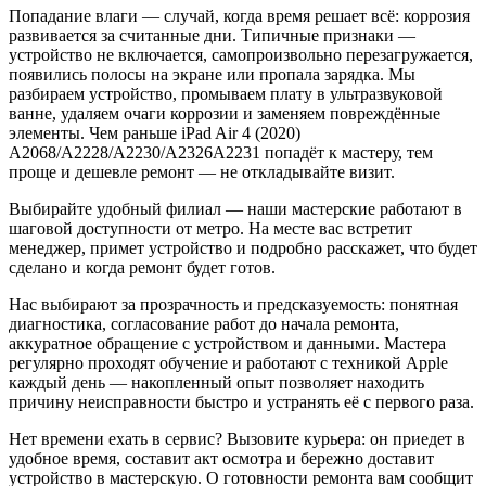
Попадание влаги — случай, когда время решает всё: коррозия
развивается за считанные дни. Типичные признаки —
устройство не включается, самопроизвольно перезагружается,
появились полосы на экране или пропала зарядка. Мы
разбираем устройство, промываем плату в ультразвуковой
ванне, удаляем очаги коррозии и заменяем повреждённые
элементы. Чем раньше iPad Air 4 (2020)
A2068/A2228/A2230/A2326A2231 попадёт к мастеру, тем
проще и дешевле ремонт — не откладывайте визит.
Выбирайте удобный филиал — наши мастерские работают в
шаговой доступности от метро. На месте вас встретит
менеджер, примет устройство и подробно расскажет, что будет
сделано и когда ремонт будет готов.
Нас выбирают за прозрачность и предсказуемость: понятная
диагностика, согласование работ до начала ремонта,
аккуратное обращение с устройством и данными. Мастера
регулярно проходят обучение и работают с техникой Apple
каждый день — накопленный опыт позволяет находить
причину неисправности быстро и устранять её с первого раза.
Нет времени ехать в сервис? Вызовите курьера: он приедет в
удобное время, составит акт осмотра и бережно доставит
устройство в мастерскую. О готовности ремонта вам сообщит