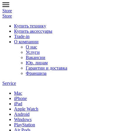
Store
Store
Купить технику
Купить аксессуары
Trade-in
О компании
О нас
Услуги
Вакансии
Юр. лицам
Гарантии и доставка
Франшиза
Service
Mac
iPhone
iPad
Apple Watch
Android
Windows
PlayStation
Air Pods