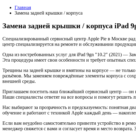
Главная
Замена задней крышки / корпуса
Замена задней крышки / корпуса iPad 9g
Специализированный сервисный центр Apple Pie в Москве рад
центр специализируется на ремонте и обслуживании продукции
Одна из востребованных услуг для iPad 9gn "10.2" (2021) — З
Эта процедура имеет свои особенности и требует опытных спец
Трещины на задней крышке и вмятины на корпусе — не только 
разъёмов. Мы заменяем повреждённые элементы корпуса с сохра
внешней среды.
Приглашаем посетить наш ближайший сервисный центр — он на
Наши специалисты ответят на все вопросы и помогут решить 
Нас выбирают за прозрачность и предсказуемость: понятная ди
обучение и работают с техникой Apple каждый день — накоплен
Если вам неудобно самостоятельно привезти устройство в ремон
менеджер свяжется с вами и согласует время и место возврата