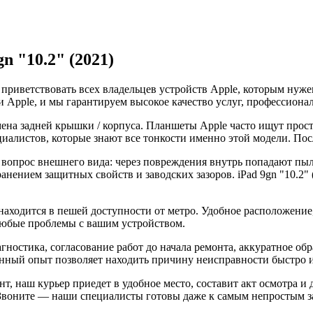
n "10.2" (2021)
 приветствовать всех владельцев устройств Apple, которым ну
 Apple, и мы гарантируем высокое качество услуг, профессиона
амена задней крышки / корпуса. Планшеты Apple часто ищут прос
иалистов, которые знают все тонкости именно этой модели. Посл
вопрос внешнего вида: через повреждения внутрь попадают пыль
нением защитных свойств и заводских зазоров. iPad 9gn "10.2"
ходится в пешей доступности от метро. Удобное расположение,
любые проблемы с вашим устройством.
агностика, согласование работ до начала ремонта, аккуратное о
ный опыт позволяет находить причину неисправности быстро и у
т, наш курьер приедет в удобное место, составит акт осмотра и 
. Звоните — наши специалисты готовы даже к самым непростым з