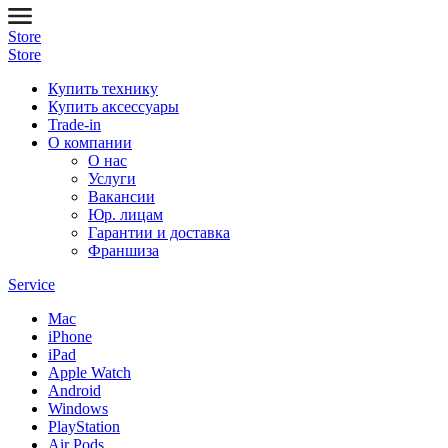
Store
Store
Купить технику
Купить аксессуары
Trade-in
О компании
О нас
Услуги
Вакансии
Юр. лицам
Гарантии и доставка
Франшиза
Service
Mac
iPhone
iPad
Apple Watch
Android
Windows
PlayStation
Air Pods