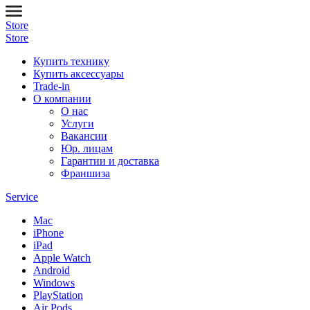
Store
Store
Купить технику
Купить аксессуары
Trade-in
О компании
О нас
Услуги
Вакансии
Юр. лицам
Гарантии и доставка
Франшиза
Service
Mac
iPhone
iPad
Apple Watch
Android
Windows
PlayStation
Air Pods