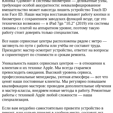
Кнопка «Домой» и системы биометрии — деликатные узлы,
требующие особой аккуратности: неквалифицированное
вмешательство может навсегда лишить устройство Touch ID
или Face ID. Наши мастера восстанавливают работу кнопки и
биометрии с сохранением заводских функций везде, где это
технически возможно — в iPad 7gn "10.2" (2019) эти системы
связаны с платой на аппаратном уровне, поэтому такую
работу стоит доверять только специалистам.
Все наши сервисные центры расположены рядом с метро —
заглянуть по пути с работы или учёбы не составит труда.
Приходите: мастер осмотрит устройство, ответит на вопросы
и сориентирует по стоимости и срокам ремонта.
Уникальность наших сервисных центров — в отношении к
клиентам и их технике Apple. Мы всегда стараемся
превосходить ожидания. Высокий уровень сервиса,
профессиональные менеджеры, уютная атмосфера — вот что
ценят наши постоянные клиенты. Мы регулярно повышаем
квалификацию мастеров: проводим дополнительные обучения
и мастер-классы, внедряем новые методы в работу. Ремонтные
работы с техникой Apple любой сложности — наша
специализация.
Если вам неудобно самостоятельно привезти устройство в
ремонт, наш курьер приедет в удобное место, составит акт