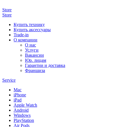
Store
Store
Купить технику
Купить аксессуары
Trade-in
О компании
О нас
Услуги
Вакансии
Юр. лицам
Гарантии и доставка
Франшиза
Service
Mac
iPhone
iPad
Apple Watch
Android
Windows
PlayStation
Air Pods